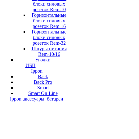
блоки силовых
розеток Rem-10
Горизонтальные
блоки силовых
розеток Rem-16
Горизонтальные
блоки силовых
розеток Rem-32
Шнуры питания
Rem-10/16
Уголки
ИБП
Ippon
Back
Back Pro
Smart
Smart On-Line
Ippon аксесуары, батареи