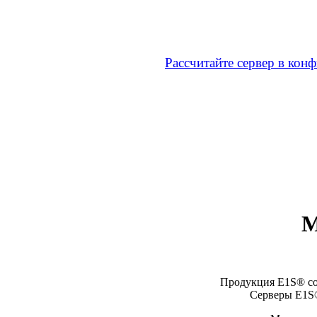
Рассчитайте сервер в кон
М
Продукция E1S® со
Серверы E1S