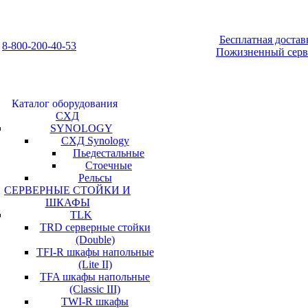
Бесплатная достав
8-800-200-40-53
Пожизненный серв
Каталог оборудования
СХД
SYNOLOGY
СХД Synology
Пьедестальные
Стоечные
Рельсы
СЕРВЕРНЫЕ СТОЙКИ И
ШКАФЫ
TLK
TRD серверные стойки
(Double)
TFI-R шкафы напольные
(Lite II)
TFA шкафы напольные
(Classic III)
TWI-R шкафы