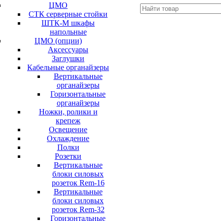
ЦМО
СТК серверные стойки
ШТК-М шкафы
напольные
ЦМО (опции)
Аксессуары
Заглушки
Кабельные органайзеры
Вертикальные
органайзеры
Горизонтальные
органайзеры
Ножки, ролики и
крепеж
Освещение
Охлаждение
Полки
Розетки
Вертикальные
блоки силовых
розеток Rem-16
Вертикальные
блоки силовых
розеток Rem-32
Горизонтальные