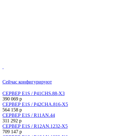
Сейчас конфигурируют
СЕРВЕР E1S / P41CHS.88-X3
390 069
p
СЕРВЕР E1S / P42CHA.816-X5
564 158
p
СЕРВЕР E1S / R11AN.44
311 292
p
СЕРВЕР E1S / R12AN.1232-X5
709 147
p