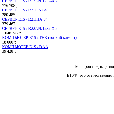
СЕРВЕР E1S / R12AN.1232-X6
776 708
p
СЕРВЕР E1S / R21IFA.64
280 485
p
СЕРВЕР E1S / R21IHA.84
379 467
p
СЕРВЕР E1S / R22AN.1232-X6
1 048 747
p
КОМПЬЮТЕР E1S / TER (тонкий клиент)
18 000
p
КОМПЬЮТЕР E1S / DAA
39 428
p
Мы производим разли
E1S® - это отечественная 