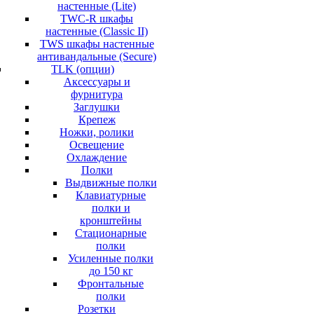
настенные (Lite)
TWC-R шкафы
настенные (Classic II)
TWS шкафы настенные
антивандальные (Secure)
TLK (опции)
Аксессуары и
фурнитура
Заглушки
Крепеж
Ножки, ролики
Освещение
Охлаждение
Полки
Выдвижные полки
Клавиатурные
полки и
кронштейны
Стационарные
полки
Усиленные полки
до 150 кг
Фронтальные
полки
Розетки