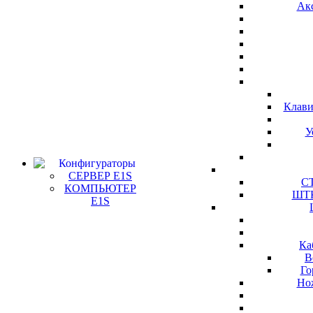
Ак
Клави
У
Конфигураторы
СЕРВЕР E1S
СТ
КОМПЬЮТЕР
ШТК
E1S
Ка
В
Го
Но