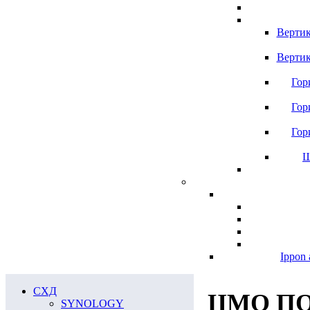
Вертик
Вертик
Гор
Гор
Гор
Ш
Ippon 
СХД
ЦМО ПО
SYNOLOGY