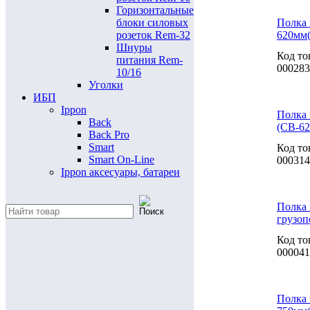
Горизонтальные
Полка 
блоки силовых
620мм
розеток Rem-32
Шнуры
Код то
питания Rem-
000283
10/16
Уголки
ИБП
Ippon
Полка 
Back
(СВ-62
Back Pro
Smart
Код то
Smart On-Line
000314
Ippon аксесуары, батареи
Полка 
грузоп
Код то
000041
Полка 