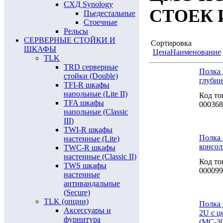
СХД Synology
СТОЕК
Пьедестальные
Стоечные
Рельсы
СЕРВЕРНЫЕ СТОЙКИ И
Сортировка
ШКАФЫ
Цена
Наименование
TLK
TRD серверные
Полка 
стойки (Double)
глуби
TFI-R шкафы
напольные (Lite II)
Код то
TFA шкафы
000368
напольные (Classic
III)
TWI-R шкафы
Полка 
настенные (Lite)
консол
TWC-R шкафы
настенные (Classic II)
Код то
TWS шкафы
000099
настенные
антивандальные
(Secure)
TLK (опции)
Полка 
Аксессуары и
2U с ц
фурнитура
(МС-30