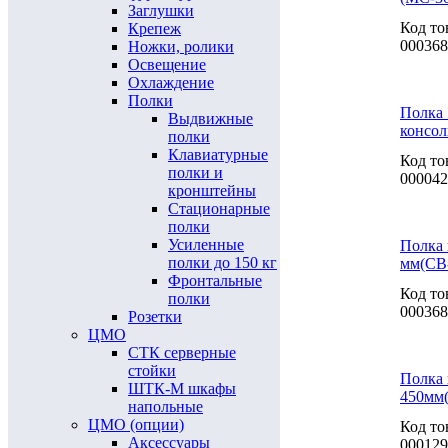
Заглушки
Код то
Крепеж
000368
Ножки, ролики
Освещение
Охлаждение
Полки
Полка 
Выдвижные
консол
полки
Клавиатурные
Код то
полки и
000042
кронштейны
Стационарные
полки
Усиленные
Полка 
полки до 150 кг
мм(СВ
Фронтальные
Код то
полки
000368
Розетки
ЦМО
СТК серверные
стойки
Полка 
ШТК-М шкафы
450мм
напольные
ЦМО (опции)
Код то
Аксессуары
000129