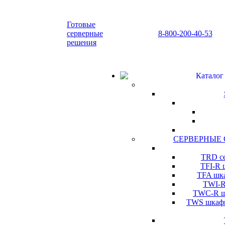
Готовые
серверные
8-800-200-40-53
решения
Каталог
СЕРВЕРНЫЕ
TRD се
TFI-R 
TFA шка
TWI-R
TWC-R шк
TWS шкафы