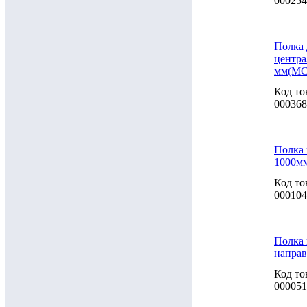
000254
Полка 
центра
мм(МС
Код то
000368
Полка 
1000м
Код то
000104
Полка 
напра
Код то
000051