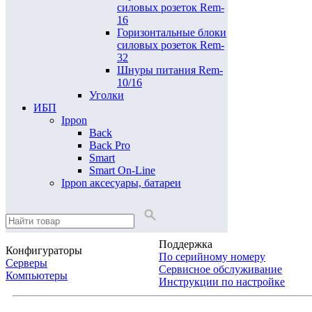
силовых розеток Rem-
16
Горизонтальные блоки
силовых розеток Rem-
32
Шнуры питания Rem-
10/16
Уголки
ИБП
Ippon
Back
Back Pro
Smart
Smart On-Line
Ippon аксесуары, батареи
Поддержка
Конфигураторы
По серийному номеру
Серверы
Сервисное обслуживание
Компьютеры
Инструкции по настройке