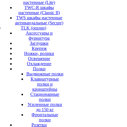
настенные (Lite)
TWC-R шкафы
настенные (Classic II)
TWS шкафы настенные
антивандальные (Secure)
TLK (опции)
Аксессуары и
фурнитура
Заглушки
Крепеж
Ножки, ролики
Освещение
Охлаждение
Полки
Выдвижные полки
Клавиатурные
полки и
кронштейны
Стационарные
полки
Усиленные полки
до 150 кг
Фронтальные
полки
Розетки