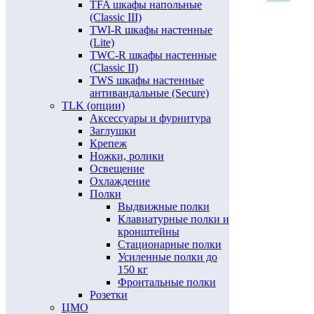
TFA шкафы напольные
(Classic III)
TWI-R шкафы настенные
(Lite)
TWC-R шкафы настенные
(Classic II)
TWS шкафы настенные
антивандальные (Secure)
TLK (опции)
Аксессуары и фурнитура
Заглушки
Крепеж
Ножки, ролики
Освещение
Охлаждение
Полки
Выдвижные полки
Клавиатурные полки и
кронштейны
Стационарные полки
Усиленные полки до
150 кг
Фронтальные полки
Розетки
ЦМО