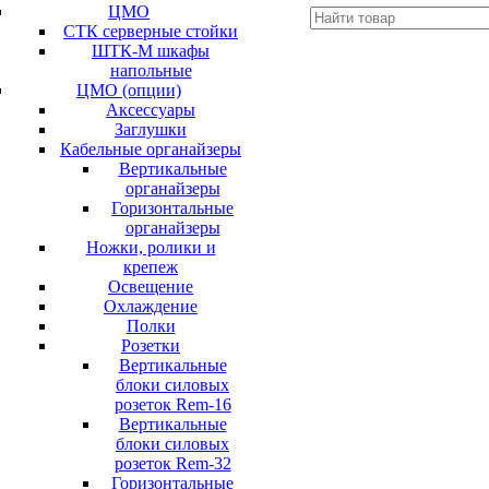
ЦМО
СТК серверные стойки
ШТК-М шкафы
напольные
ЦМО (опции)
Аксессуары
Заглушки
Кабельные органайзеры
Вертикальные
органайзеры
Горизонтальные
органайзеры
Ножки, ролики и
крепеж
Освещение
Охлаждение
Полки
Розетки
Вертикальные
блоки силовых
розеток Rem-16
Вертикальные
блоки силовых
розеток Rem-32
Горизонтальные