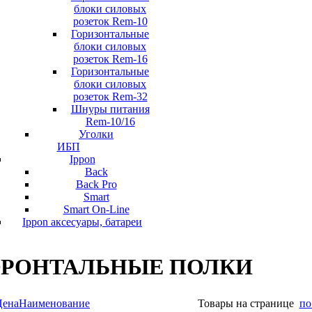
блоки силовых
розеток Rem-10
Горизонтальные
блоки силовых
розеток Rem-16
Горизонтальные
блоки силовых
розеток Rem-32
Шнуры питания
Rem-10/16
Уголки
ИБП
Ippon
Back
Back Pro
Smart
Smart On-Line
Ippon аксесуары, батареи
ФРОНТАЛЬНЫЕ ПОЛКИ
Цена
Наименование
Товары на странице
по