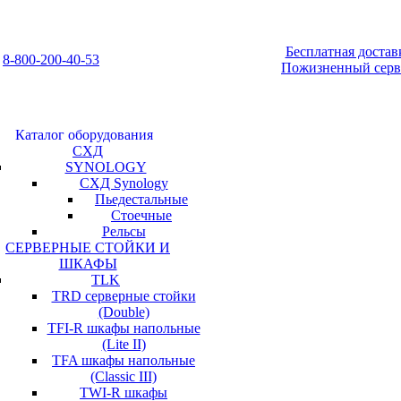
Бесплатная достав
8-800-200-40-53
Пожизненный серв
Каталог оборудования
СХД
SYNOLOGY
СХД Synology
Пьедестальные
Стоечные
Рельсы
СЕРВЕРНЫЕ СТОЙКИ И
ШКАФЫ
TLK
TRD серверные стойки
(Double)
TFI-R шкафы напольные
(Lite II)
TFA шкафы напольные
(Classic III)
TWI-R шкафы