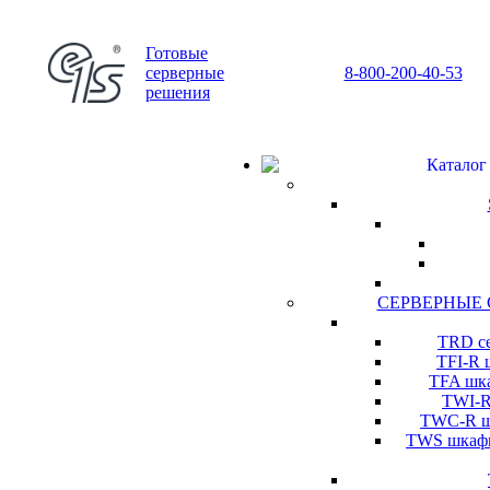
Готовые
серверные
8-800-200-40-53
решения
Каталог
СЕРВЕРНЫЕ
TRD се
TFI-R 
TFA шка
TWI-R
TWC-R шк
TWS шкафы