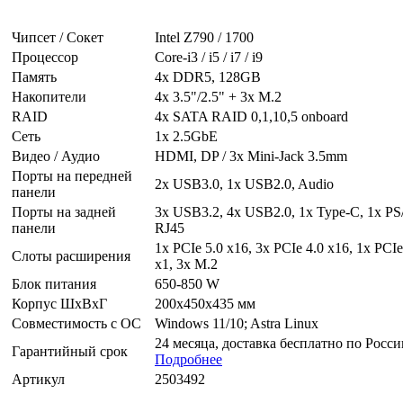
Чипсет / Сокет
Intel Z790 / 1700
Процессор
Core-i3 / i5 / i7 / i9
Память
4x DDR5, 128GB
Накопители
4x 3.5"/2.5" + 3x M.2
RAID
4x SATA RAID 0,1,10,5 onboard
Сеть
1х 2.5GbE
Видео / Аудио
HDMI, DP / 3x Mini-Jack 3.5mm
Порты на передней
2x USB3.0, 1x USB2.0, Audio
панели
Порты на задней
3x USB3.2, 4x USB2.0, 1x Type-C, 1x PS/
панели
RJ45
1x PCIe 5.0 x16, 3x PCIe 4.0 x16, 1x PCIe
Слоты расширения
x1, 3х M.2
Блок питания
650-850 W
Корпус ШxВxГ
200x450x435 мм
Совместимость с ОС
Windows 11/10; Astra Linux
24 месяца, доставка бесплатно по Росси
Гарантийный срок
Подробнее
Артикул
2503492