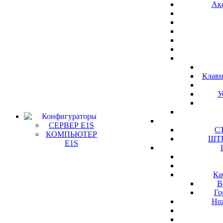
Ак
Клави
У
Конфигураторы
СЕРВЕР E1S
СТ
КОМПЬЮТЕР
ШТК
E1S
Ка
В
Го
Но