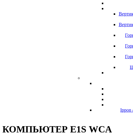
Вертик
Вертик
Гор
Гор
Гор
Ш
Ippon 
КОМПЬЮТЕР E1S WCA