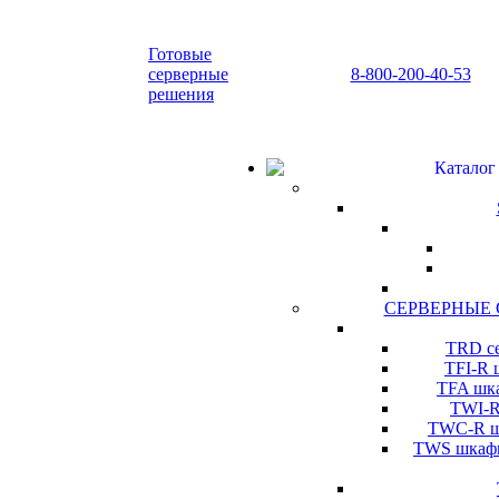
Готовые
серверные
8-800-200-40-53
решения
Каталог
СЕРВЕРНЫЕ
TRD се
TFI-R 
TFA шка
TWI-R
TWC-R шк
TWS шкафы