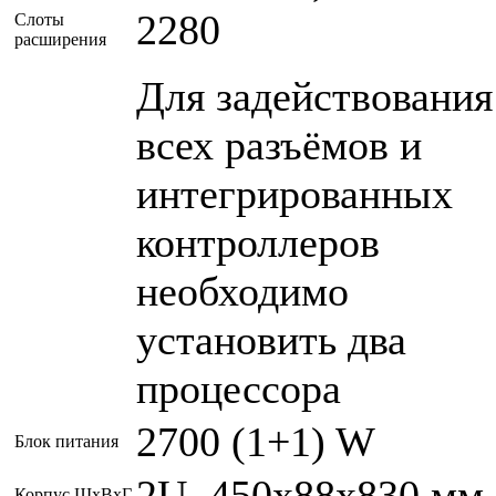
2280
Слоты
расширения
Для задействования
всех разъёмов и
интегрированных
контроллеров
необходимо
установить два
процессора
2700 (1+1) W
Блок питания
2U, 450x88x830 мм
Корпус ШxВxГ