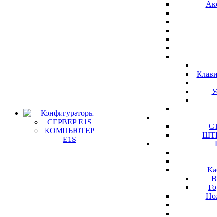
Ак
Клави
У
Конфигураторы
СЕРВЕР E1S
СТ
КОМПЬЮТЕР
ШТК
E1S
Ка
В
Го
Но