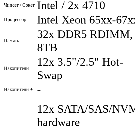
Intel / 2x 4710
Чипсет / Сокет
Intel Xeon 65xx-67x
Процессор
32x DDR5 RDIMM,
Память
8TB
12x 3.5"/2.5" Hot-
Накопители
Swap
-
Накопители +
12x SATA/SAS/NV
hardware