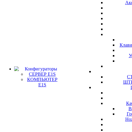
Ак
Клави
У
Конфигураторы
СЕРВЕР E1S
СТ
КОМПЬЮТЕР
ШТК
E1S
Ка
В
Го
Но