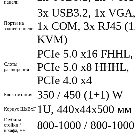
панели
3x USB3.2, 1x VGA
1x COM, 3x RJ45 (1
Порты на
задней панели
KVM)
PCIe 5.0 x16 FHHL,
PCIe 5.0 x8 HHHL,
Слоты
расширения
PCIe 4.0 x4
350 / 450 (1+1) W
Блок питания
1U, 440x44x500 мм
Корпус ШxВxГ
Глубина
800-1000 / 800-1000
стойки /
шкафа, мм