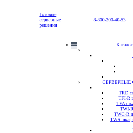
Готовые
серверные
8-800-200-40-53
решения
Каталог
СЕРВЕРНЫЕ
TRD се
TFI-R 
TFA шка
TWI-R
TWC-R шк
TWS шкафы