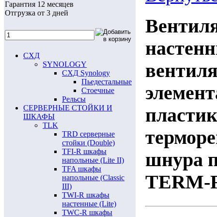
Гарантия 12 месяцев
Отгрузка от 3 дней
Вентил
настен
СХД
вентил
SYNOLOGY
СХД Synology
Пьедестальные
элемент
Стоечные
Рельсы
СЕРВЕРНЫЕ СТОЙКИ И
пластик
ШКАФЫ
TLK
терморе
TRD серверные
стойки (Double)
TFI-R шкафы
шнура 
напольные (Lite II)
TFA шкафы
TERM-F
напольные (Classic
III)
TWI-R шкафы
настенные (Lite)
TWC-R шкафы