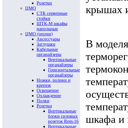
Розетки
крышах 
ЦМО
СТК серверные
стойки
ШТК-М шкафы
напольные
ЦМО (опции)
Аксессуары
В моделя
Заглушки
Кабельные
терморег
органайзеры
Вертикальные
органайзеры
термокон
Горизонтальные
органайзеры
температ
Ножки, ролики и
крепеж
осущест
Освещение
Охлаждение
Полки
температ
Розетки
Вертикальные
шкафа и 
блоки силовых
розеток Rem-16
Вертикальные