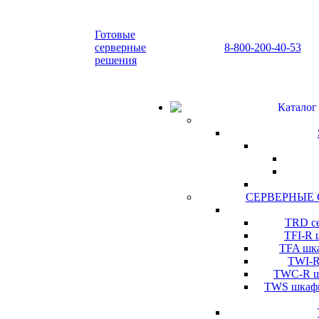
Готовые
серверные
8-800-200-40-53
решения
Каталог
СЕРВЕРНЫЕ
TRD се
TFI-R 
TFA шка
TWI-R
TWC-R шк
TWS шкафы