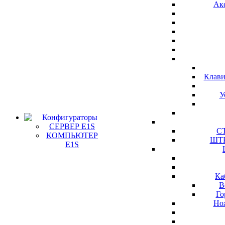
Ак
Клави
У
Конфигураторы
СЕРВЕР E1S
СТ
КОМПЬЮТЕР
ШТК
E1S
Ка
В
Го
Но