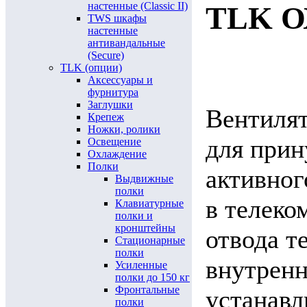
настенные (Classic II)
TLK 
TWS шкафы
настенные
антивандальные
(Secure)
TLK (опции)
Аксессуары и
фурнитура
Заглушки
Вентилят
Крепеж
Ножки, ролики
для прин
Освещение
Охлаждение
Полки
активног
Выдвижные
полки
в телеко
Клавиатурные
полки и
кронштейны
отвода т
Стационарные
полки
внутренн
Усиленные
полки до 150 кг
Фронтальные
устанавл
полки