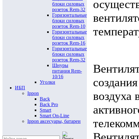
осущест
блоки силовых
розеток Rem-32
вентилят
Горизонтальные
блоки силовых
розеток Rem-10
температ
Горизонтальные
блоки силовых
розеток Rem-16
Горизонтальные
блоки силовых
розеток Rem-32
Вентилят
Шнуры
питания Rem-
10/16
создания
Уголки
ИБП
воздуха 
Ippon
Back
Back Pro
активног
Smart
Smart On-Line
телеком
Ippon аксесуары, батареи
Вентиля