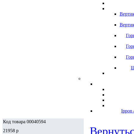
Вертик
Вертик
Гор
Гор
Гор
Ш
Ippon 
Код товара 00040594
Вернутьс
21958
p