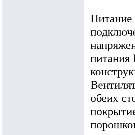
Питание
подключе
напряжен
питания 
конструк
Вентиля
обеих ст
покрыти
порошков