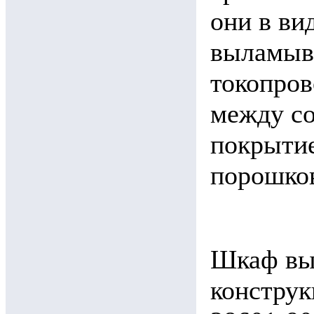
они в ви
выламыв
токопров
между со
покрыти
порошков
Шкаф вы
конструк