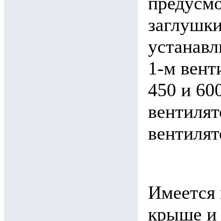
предусм
заглушки
устанавл
1-м вент
450 и 60
вентилят
вентилят
Имеется 
крыше и 