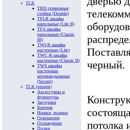
дверью д
TLK
TRD серверные
телекомм
стойки (Double)
TFI-R шкафы
оборудов
напольные (Lite II)
TFA шкафы
напольные (Classic
распреде
III)
TWI-R шкафы
Поставля
настенные (Lite)
TWC-R шкафы
настенные (Classic II)
черный.
TWS шкафы
настенные
антивандальные
(Secure)
TLK (опции)
Аксессуары и
Конструк
фурнитура
Заглушки
Крепеж
состояща
Ножки, ролики
Освещение
потолка 
Охлаждение
Полки