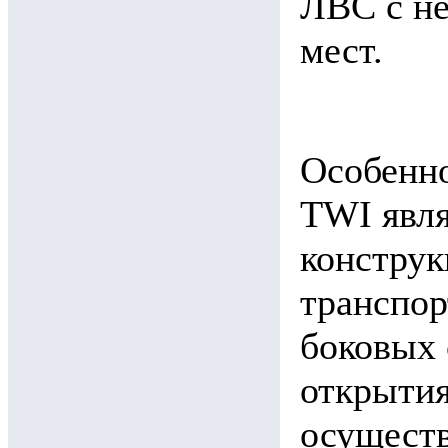
ЛВС с н
мест.
Особенн
TWI явля
конструк
транспор
боковых 
открытия
осуществ