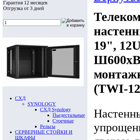
Гарантия 12 месяцев
Отгрузка от 3 дней
Телеко
настен
19", 12
Ш600хВ
монтаж
(TWI-12
СХД
SYNOLOGY
СХД Synology
Настенн
Пьедестальные
Стоечные
упрощенн
Рельсы
СЕРВЕРНЫЕ СТОЙКИ И
ШКАФЫ