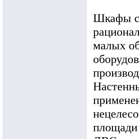
Шкафы се
рационал
малых о
оборудов
произво
Настенны
примене
нецелесо
площади