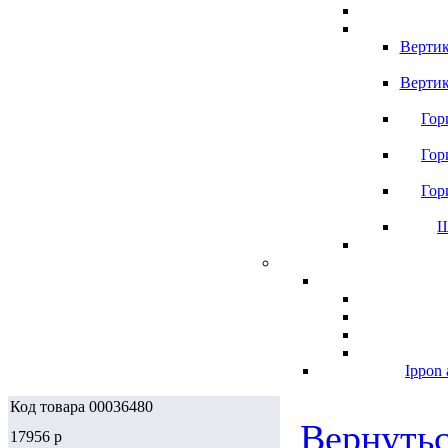
Вертик
Вертик
Гор
Гор
Гор
Ш
Ippon 
Код товара 00036480
Вернутьс
17956
p