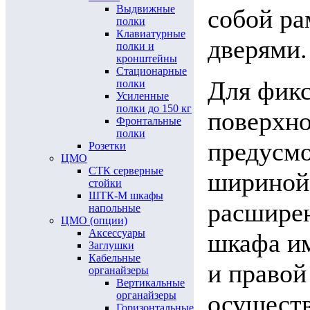
Выдвижные
собой ра
полки
Клавиатурные
дверями.
полки и
кронштейны
Стационарные
Для фикс
полки
Усиленные
полки до 150 кг
поверхно
Фронтальные
полки
предусмо
Розетки
ЦМО
СТК серверные
шириной
стойки
ШТК-М шкафы
расширен
напольные
ЦМО (опции)
Аксессуары
шкафа им
Заглушки
Кабельные
и правой
органайзеры
Вертикальные
органайзеры
осуществ
Горизонтальные