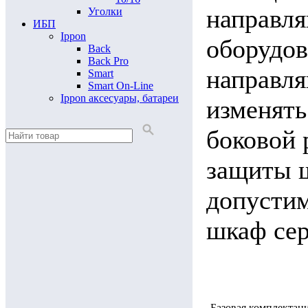
направля
Уголки
ИБП
Ippon
оборудо
Back
Back Pro
направл
Smart
Smart On-Line
Ippon аксесуары, батареи
изменять
боковой 
защиты ш
допустим
шкаф сер
Базовая комплектац