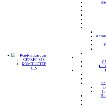
Ак
Клави
У
Конфигураторы
СЕРВЕР E1S
СТ
КОМПЬЮТЕР
ШТК
E1S
Ка
В
Го
Но