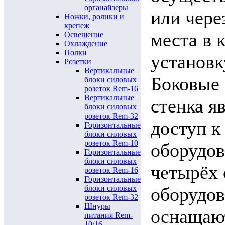
органайзеры
или чере
Ножки, ролики и
крепеж
места в 
Освещение
Охлаждение
Полки
установк
Розетки
Вертикальные
Боковые 
блоки силовых
розеток Rem-16
Вертикальные
стенка я
блоки силовых
розеток Rem-32
доступ к
Горизонтальные
блоки силовых
розеток Rem-10
оборудов
Горизонтальные
блоки силовых
четырёх 
розеток Rem-16
Горизонтальные
блоки силовых
оборудов
розеток Rem-32
Шнуры
оснащаю
питания Rem-
10/16