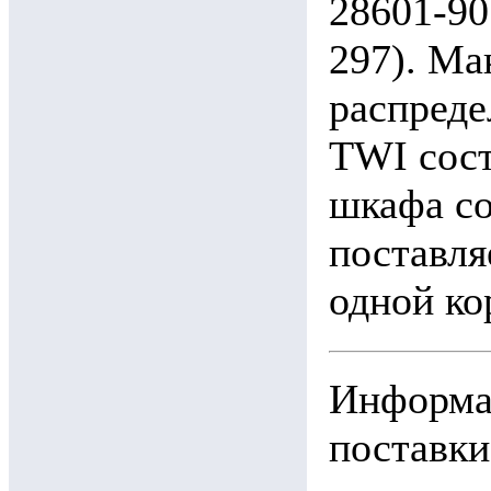
28601-90
297). Ма
распреде
TWI сост
шкафа со
поставля
одной ко
Информац
поставки