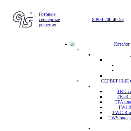
Готовые
серверные
8-800-200-40-53
решения
Каталог
СЕРВЕРНЫЕ
TRD се
TFI-R 
TFA шка
TWI-R
TWC-R шк
TWS шкафы