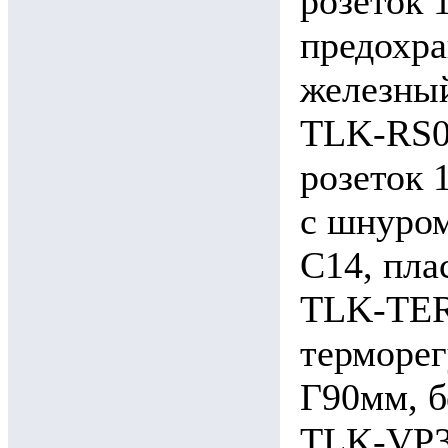
розеток 
предохра
железны
TLK-RS0
розеток 
c шнуром
C14, пла
TLK-TER
терморег
Г90мм, б
TLK-VP3-