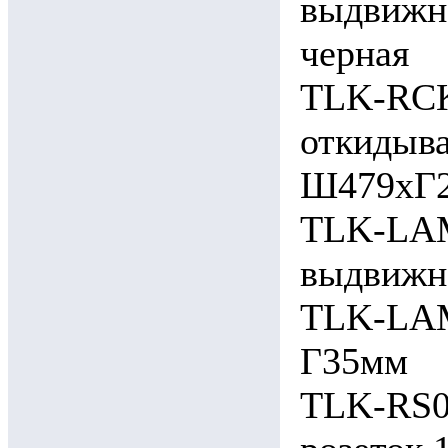
выдвижн
черная
TLK-RCK
откидыва
Ш479хГ2
TLK-LAM
выдвижн
TLK-LAM
Г35мм
TLK-RS0