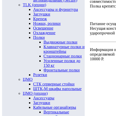
антивандальные (Secure)
совместимости
TLK (опции)
Полка крепятс
Аксессуары и фурнитура
Заглушки
Крепеж
Ножки, ролики
Питание осуще
Освещение
Несущая конст
Охлаждение
ударопрочной 
Полки
Выдвижные полки
Клавиатурные полки и
Информация о 
кронштейны
определяемой
Стационарные полки
10000 Р.
Усиленные полки до
150 кг
Фронтальные полки
Розетки
ЦМО
СТК серверные стойки
ШТК-М шкафы напольные
ЦМО (опции)
Аксессуары
Заглушки
Кабельные органайзеры
Вертикальные