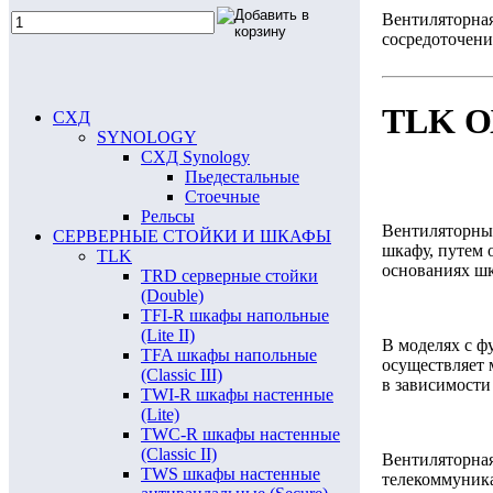
Вентиляторная
сосредоточени
TLK 
СХД
SYNOLOGY
СХД Synology
Пьедестальные
Стоечные
Рельсы
Вентиляторные
СЕРВЕРНЫЕ СТОЙКИ И ШКАФЫ
шкафу, путем 
TLK
основаниях ш
TRD серверные стойки
(Double)
TFI-R шкафы напольные
(Lite II)
В моделях с ф
TFA шкафы напольные
осуществляет 
(Classic III)
в зависимости
TWI-R шкафы настенные
(Lite)
TWC-R шкафы настенные
(Classic II)
Вентиляторная
TWS шкафы настенные
телекоммуника