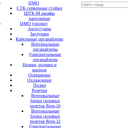
ЦМО
СТК серверные стойки
ШТК-М шкафы
напольные
ЦМО (опции)
Аксессуары
Заглушки
Кабельные органайзеры
Вертикальные
органайзеры
Горизонтальные
органайзеры
Ножки, ролики и
крепеж
Освещение
Охлаждение
Полки
Розетки
Вертикальные
блоки силовых
розеток Rem-16
Вертикальные
блоки силовых
розеток Rem-32
Горизонтальные