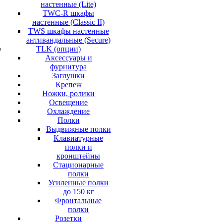
настенные (Lite)
TWC-R шкафы
настенные (Classic II)
TWS шкафы настенные
антивандальные (Secure)
TLK (опции)
Аксессуары и
фурнитура
Заглушки
Крепеж
Ножки, ролики
Освещение
Охлаждение
Полки
Выдвижные полки
Клавиатурные
полки и
кронштейны
Стационарные
полки
Усиленные полки
до 150 кг
Фронтальные
полки
Розетки