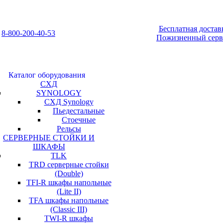
Бесплатная достав
8-800-200-40-53
Пожизненный серв
Каталог оборудования
СХД
SYNOLOGY
СХД Synology
Пьедестальные
Стоечные
Рельсы
СЕРВЕРНЫЕ СТОЙКИ И
ШКАФЫ
TLK
TRD серверные стойки
(Double)
TFI-R шкафы напольные
(Lite II)
TFA шкафы напольные
(Classic III)
TWI-R шкафы