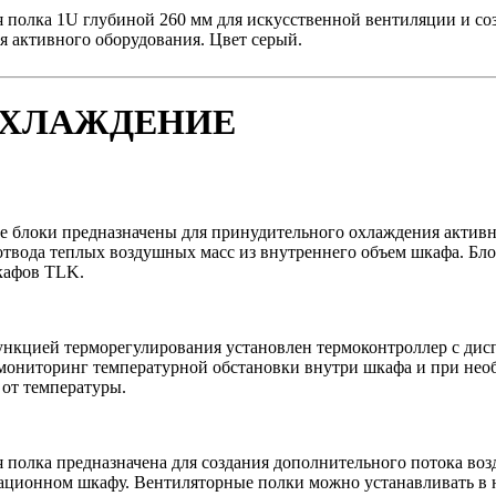
 полка 1U глубиной 260 мм для искусственной вентиляции и соз
я активного оборудования. Цвет серый.
ОХЛАЖДЕНИЕ
 блоки предназначены для принудительного охлаждения активн
отвода теплых воздушных масс из внутреннего объем шкафа. Бл
кафов TLK.
ункцией терморегулирования установлен термоконтроллер с дис
мониторинг температурной обстановки внутри шкафа и при нео
 от температуры.
 полка предназначена для создания дополнительного потока воз
ционном шкафу. Вентиляторные полки можно устанавливать в н