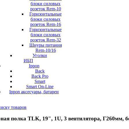
блоки силовых
розеток Rem-10
Горизонтальные
блоки силовых
розеток Rem-16
Горизонтальные
блоки силовых
розеток Rem-32
Шнуры питания
Rem-10/16
Уголки
ИБП
Ippon
Back
Back Pro
Smart
Smart On-Line
Ippon аксесуары, батареи
писку товаров
ная полка TLK, 19", 1U, 3 вентилятора, Г260мм, 