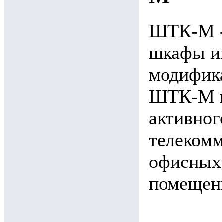
ШТК-М -
шкафы и
модифик
ШТК-М п
активног
телекомм
офисных
помещен