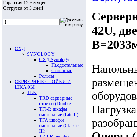
Гарантия 12 месяцев
Отгрузка от 3 дней
Сервер
42U, дв
В=2033
СХД
SYNOLOGY
СХД Synology
Пьедестальные
Напольн
Стоечные
Рельсы
размеще
СЕРВЕРНЫЕ СТОЙКИ И
ШКАФЫ
оборудов
TLK
TRD серверные
стойки (Double)
Нагрузка
TFI-R шкафы
напольные (Lite II)
разобран
TFA шкафы
напольные (Classic
III)
Опоры (
TWI-R шкафы