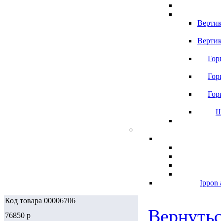
Вертик
Вертик
Гор
Гор
Гор
Ш
Ippon 
Код товара 00006706
Вернутьс
76850
p