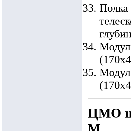
Полка
телес
глубин
Модул
(170x4
Модул
(170x4
ЦМО ш
М