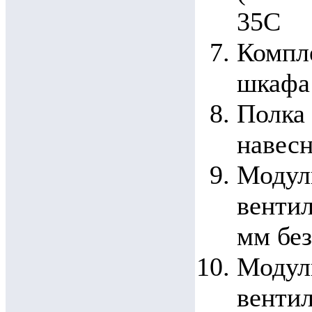
35С
Компле
шкафа
Полка 
навесн
Модуль
вентил
мм без
Модуль
вентил