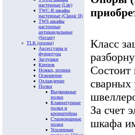
настенные (Lite)
приобре
TWC-R шкафы
настенные (Classic II)
TWS шкафы
настенные
антивандальные
(Secure)
Класс за
TLK (опции)
Аксессуары и
разборну
фурнитура
Заглушки
Крепеж
Состоит 
Ножки, ролики
Освещение
сварных 
Охлаждение
Полки
Выдвижные
швеллеро
полки
Клавиатурные
За счет 
полки и
кронштейны
Стационарные
шкафа и
полки
Усиленные