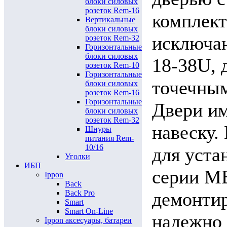
блоки силовых
розеток Rem-16
комплект
Вертикальные
блоки силовых
исключа
розеток Rem-32
Горизонтальные
блоки силовых
18-38U, 
розеток Rem-10
Горизонтальные
точечным
блоки силовых
розеток Rem-16
Горизонтальные
Двери им
блоки силовых
розеток Rem-32
навеску.
Шнуры
питания Rem-
10/16
для уста
Уголки
ИБП
серии МВ
Ippon
Back
Back Pro
демонтир
Smart
Smart On-Line
надежно 
Ippon аксесуары, батареи