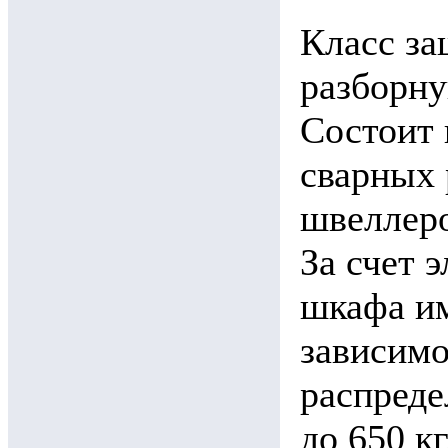
Класс за
разборну
Состоит 
сварных 
швеллеро
За счет 
шкафа и
зависимо
распреде
до 650 к