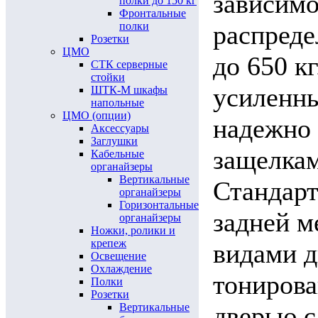
зависимо
полки до 150 кг
Фронтальные
полки
распреде
Розетки
ЦМО
до 650 к
СТК серверные
стойки
усиленн
ШТК-М шкафы
напольные
ЦМО (опции)
надежно
Аксессуары
Заглушки
защелкам
Кабельные
органайзеры
Вертикальные
Стандар
органайзеры
Горизонтальные
задней м
органайзеры
Ножки, ролики и
крепеж
видами д
Освещение
Охлаждение
тонирова
Полки
Розетки
Вертикальные
дверью с