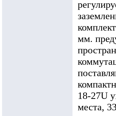
регулиру
заземлен
комплек
мм. пред
простран
коммута
поставля
компакт
18-27U у
места, 3