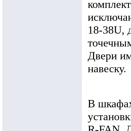
комплект
исключа
18-38U, 
точечным
Двери им
навеску.
В шкафах
установк
R-FAN. Д