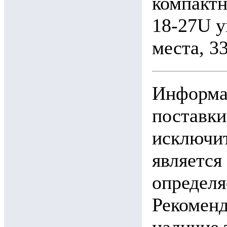
компакт
18-27U у
места, 3
Информац
поставки
исключит
является
определя
Рекоменд