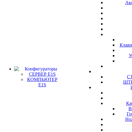
Ак
Клави
У
Конфигураторы
СЕРВЕР E1S
СТ
КОМПЬЮТЕР
ШТК
E1S
Ка
В
Го
Но