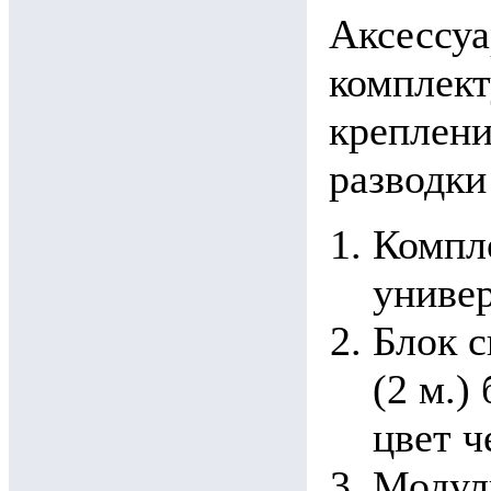
Аксессу
комплек
креплени
разводки
Компле
униве
Блок с
(2 м.)
цвет 
Модуль