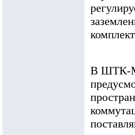
регулиру
заземлен
комплек
В ШТК-М
предусмо
простран
коммута
поставля