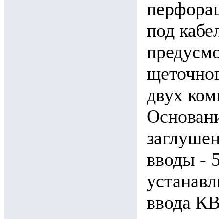
перфорац
под кабе
предусмо
щеточно
двух ком
Основани
заглушен
вводы - 
устанавл
ввода КВ