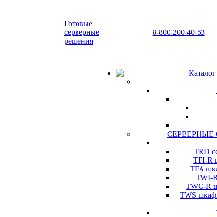
Готовые
серверные
8-800-200-40-53
решения
Каталог
СЕРВЕРНЫЕ
TRD се
TFI-R 
TFA шка
TWI-R
TWC-R шк
TWS шкафы