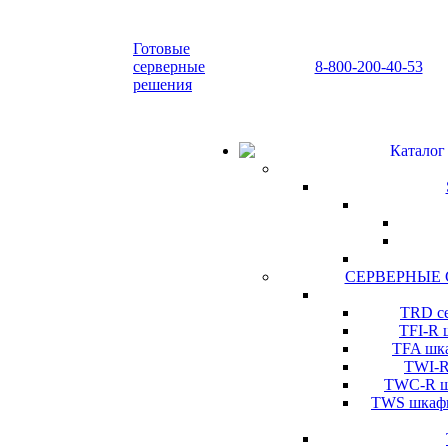
Готовые
серверные
8-800-200-40-53
решения
Каталог
СЕРВЕРНЫЕ
TRD се
TFI-R 
TFA шка
TWI-R
TWC-R шк
TWS шкафы