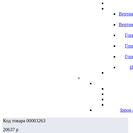
Вертик
Вертик
Гор
Гор
Гор
Ш
Ippon 
Код товара 00003263
20637
p