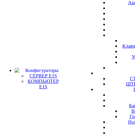
Ак
Клави
У
Конфигураторы
СЕРВЕР E1S
СТ
КОМПЬЮТЕР
ШТК
E1S
Ка
В
Го
Но