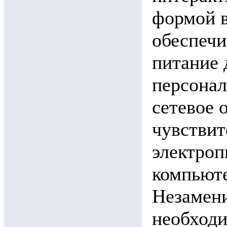
формой 
обеспечи
питание 
персонал
сетевое 
чувствит
электроп
компьюте
Незамени
необход