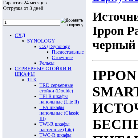
Гарантия 24 месяцев
Отгрузка от 3 дней
Источни
Ippon P
СХД
черный 
SYNOLOGY
СХД Synology
Пьедестальные
Стоечные
Рельсы
СЕРВЕРНЫЕ СТОЙКИ И
IPPON
ШКАФЫ
TLK
TRD серверные
SMAR
стойки (Double)
TFI-R шкафы
напольные (Lite II)
ИСТО
TFA шкафы
напольные (Classic
III)
БЕСП
TWI-R шкафы
настенные (Lite)
TWC-R шкафы