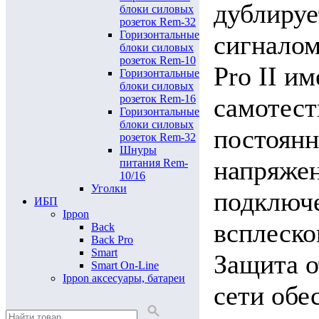
дублируе
блоки силовых
розеток Rem-32
Горизонтальные
сигналом
блоки силовых
розеток Rem-10
Pro II и
Горизонтальные
блоки силовых
самотест
розеток Rem-16
Горизонтальные
блоки силовых
постоян
розеток Rem-32
Шнуры
напряжен
питания Rem-
10/16
Уголки
подключе
ИБП
Ippon
всплеско
Back
Back Pro
Smart
Защита о
Smart On-Line
Ippon аксесуары, батареи
сети обе