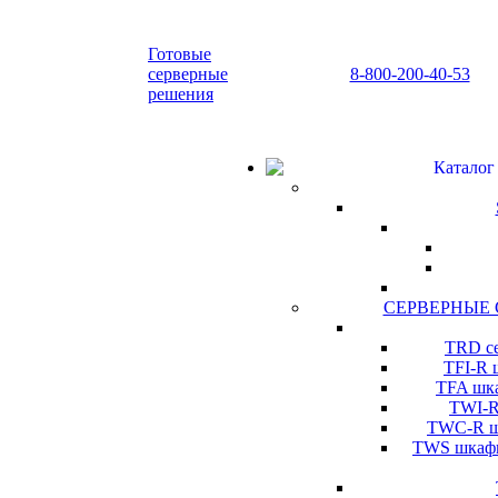
Готовые
серверные
8-800-200-40-53
решения
Каталог
СЕРВЕРНЫЕ
TRD се
TFI-R 
TFA шка
TWI-R
TWC-R шк
TWS шкафы