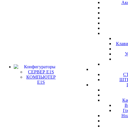
Ак
Клави
У
Конфигураторы
СЕРВЕР E1S
СТ
КОМПЬЮТЕР
ШТК
E1S
Ка
В
Го
Но