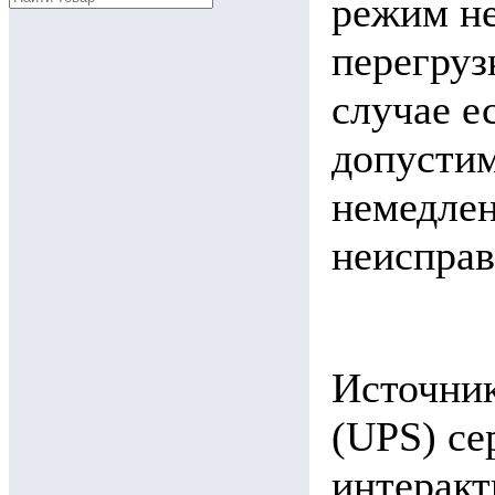
режим не
перегруз
случае е
допусти
немедлен
неисправ
Источник
(UPS) се
интеракт