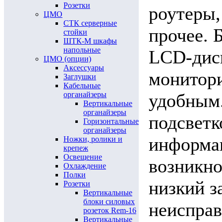
Розетки
роутеры,
ЦМО
СТК серверные
прочее. 
стойки
ШТК-М шкафы
напольные
LCD-дисп
ЦМО (опции)
Аксессуары
монитори
Заглушки
Кабельные
удобным.
органайзеры
Вертикальные
органайзеры
подсветк
Горизонтальные
органайзеры
информац
Ножки, ролики и
крепеж
Освещение
возникно
Охлаждение
Полки
низкий з
Розетки
Вертикальные
блоки силовых
неисправ
розеток Rem-16
Вертикальные