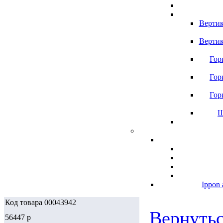
Вертик
Вертик
Гор
Гор
Гор
Ш
Ippon 
Код товара 00043942
Вернутьс
56447
p