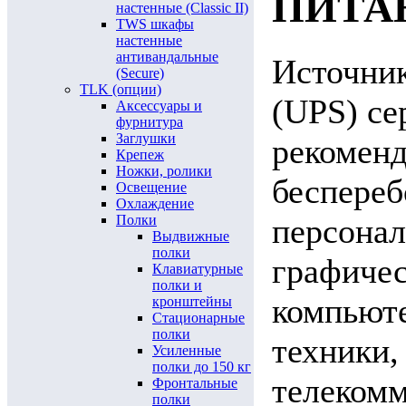
ПИТА
настенные (Classic II)
TWS шкафы
настенные
антивандальные
Источник
(Secure)
TLK (опции)
(UPS) се
Аксессуары и
фурнитура
Заглушки
рекоменд
Крепеж
Ножки, ролики
беспереб
Освещение
Охлаждение
персона
Полки
Выдвижные
полки
графичес
Клавиатурные
полки и
компьют
кронштейны
Стационарные
полки
техники,
Усиленные
полки до 150 кг
телекомм
Фронтальные
полки