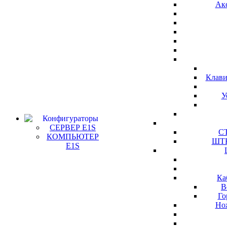
Ак
Клави
У
Конфигураторы
СЕРВЕР E1S
СТ
КОМПЬЮТЕР
ШТК
E1S
Ка
В
Го
Но