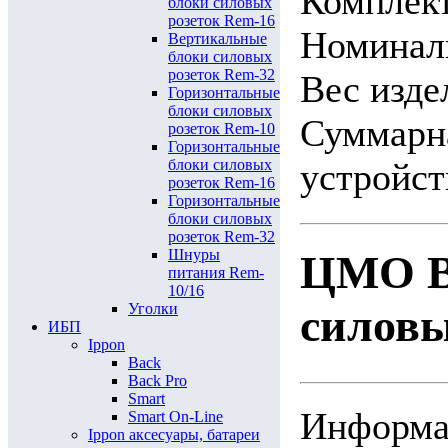
Комплек
блоки силовых
розеток Rem-16
Номиналь
Вертикальные
блоки силовых
розеток Rem-32
Вес издел
Горизонтальные
блоки силовых
Суммарн
розеток Rem-10
Горизонтальные
блоки силовых
устройст
розеток Rem-16
Горизонтальные
блоки силовых
розеток Rem-32
Шнуры
ЦМО В
питания Rem-
10/16
Уголки
силовы
ИБП
Ippon
Back
Back Pro
Smart
Информац
Smart On-Line
Ippon аксесуары, батареи