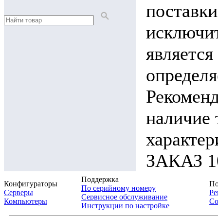
поставки
исключит
является
определя
Рекоменд
наличие 
характ
ЗАКАЗ 10
Поддержка
Конфигураторы
По
По серийному номеру
Серверы
Ре
Сервисное обслуживание
Компьютеры
Со
Инструкции по настройке