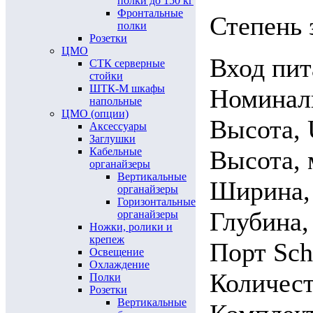
полки до 150 кг
Фронтальные
Степень 
полки
Розетки
ЦМО
Вход пит
СТК серверные
стойки
ШТК-М шкафы
Номиналь
напольные
ЦМО (опции)
Высота, 
Аксессуары
Заглушки
Кабельные
Высота, 
органайзеры
Вертикальные
Ширина,
органайзеры
Горизонтальные
Глубина,
органайзеры
Ножки, ролики и
крепеж
Порт Sc
Освещение
Охлаждение
Количест
Полки
Розетки
Вертикальные