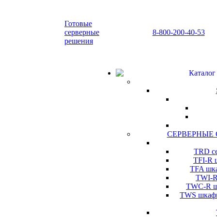
Готовые
серверные
8-800-200-40-53
решения
Каталог
СЕРВЕРНЫЕ
TRD се
TFI-R 
TFA шка
TWI-R
TWC-R шк
TWS шкафы