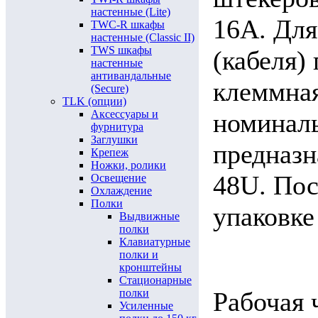
настенные (Lite)
16А. Дл
TWC-R шкафы
настенные (Classic II)
TWS шкафы
(кабеля)
настенные
антивандальные
клеммная
(Secure)
TLK (опции)
Аксессуары и
номиналь
фурнитура
Заглушки
предназн
Крепеж
Ножки, ролики
48U. Пос
Освещение
Охлаждение
Полки
упаковке
Выдвижные
полки
Клавиатурные
полки и
кронштейны
Стационарные
полки
Рабочая 
Усиленные