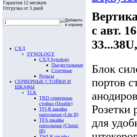
Гарантия 12 месяцев
Отгрузка от 3 дней
Вертика
с авт. 1
33...38U
СХД
SYNOLOGY
СХД Synology
Пьедестальные
Блок сил
Стоечные
Рельсы
портов с
СЕРВЕРНЫЕ СТОЙКИ И
ШКАФЫ
анодиров
TLK
TRD серверные
стойки (Double)
Розетки 
TFI-R шкафы
напольные (Lite II)
для удоб
TFA шкафы
напольные (Classic
III)
штекеров
TWI-R шкафы