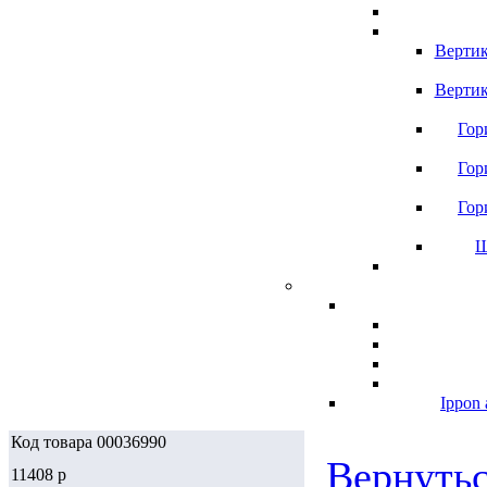
Вертик
Вертик
Гор
Гор
Гор
Ш
Ippon 
Код товара 00036990
Вернутьс
11408
p