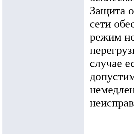
Защита о
сети обе
режим не
перегруз
случае е
допусти
немедлен
неисправ