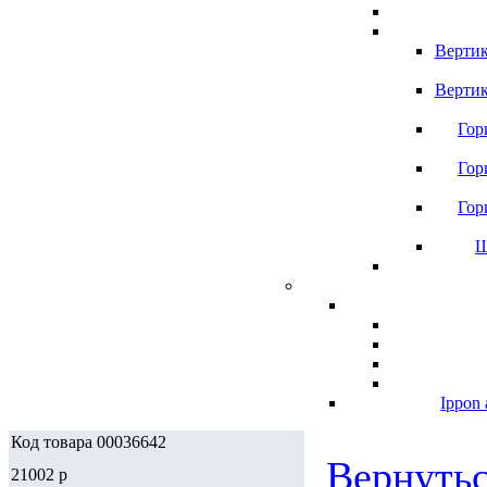
Вертик
Вертик
Гор
Гор
Гор
Ш
Ippon 
Код товара 00036642
Вернутьс
21002
p