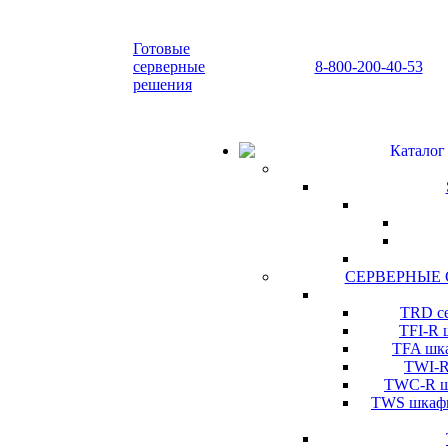
Готовые
серверные
8-800-200-40-53
решения
Каталог
СЕРВЕРНЫЕ
TRD се
TFI-R 
TFA шка
TWI-R
TWC-R шк
TWS шкафы