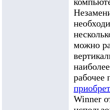
компьюте
Незамени
необход
нескольк
можно ра
вертикал
наиболее
рабочее 
приобрет
Winner 
использо