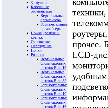
компьют
Заглушки
Кабельные
техники,
органайзеры
Вертикальные
телекомм
органайзеры
Горизонтальные
органайзеры
роутеры,
Ножки, ролики и
крепеж
прочее. 
Освещение
Охлаждение
Полки
LCD-дисп
Розетки
Вертикальные
монитори
блоки силовых
розеток Rem-16
Вертикальные
удобным.
блоки силовых
розеток Rem-32
подсветк
Горизонтальные
блоки силовых
розеток Rem-10
информац
Горизонтальные
блоки силовых
возникно
розеток Rem-16