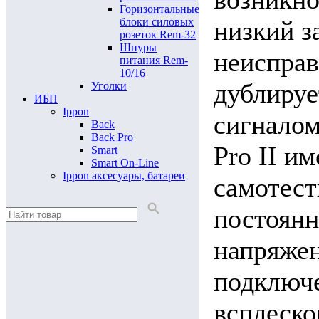
Горизонтальные
низкий з
блоки силовых
розеток Rem-32
Шнуры
неисправ
питания Rem-
10/16
дублируе
Уголки
ИБП
Ippon
сигналом
Back
Back Pro
Pro II и
Smart
Smart On-Line
Ippon аксесуары, батареи
самотест
постоян
напряжен
подключе
всплеско