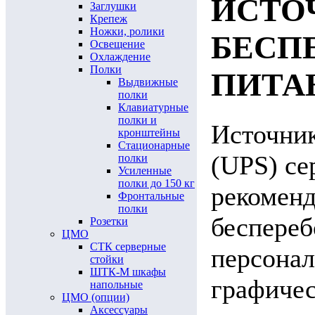
ИСТО
Заглушки
Крепеж
Ножки, ролики
БЕСП
Освещение
Охлаждение
Полки
ПИТА
Выдвижные
полки
Клавиатурные
полки и
Источник
кронштейны
Стационарные
(UPS) се
полки
Усиленные
полки до 150 кг
рекоменд
Фронтальные
полки
беспереб
Розетки
ЦМО
СТК серверные
персона
стойки
ШТК-М шкафы
графичес
напольные
ЦМО (опции)
Аксессуары