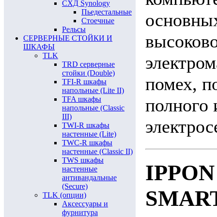
СХД Synology
Пьедестальные
основных
Стоечные
Рельсы
высоково
СЕРВЕРНЫЕ СТОЙКИ И
ШКАФЫ
TLK
электром
TRD серверные
стойки (Double)
помех, 
TFI-R шкафы
напольные (Lite II)
TFA шкафы
полного 
напольные (Classic
III)
электрос
TWI-R шкафы
настенные (Lite)
TWC-R шкафы
настенные (Classic II)
TWS шкафы
IPPON
настенные
антивандальные
(Secure)
SMAR
TLK (опции)
Аксессуары и
фурнитура