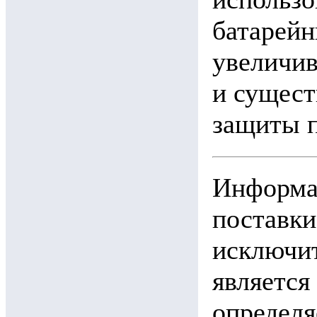
батарейн
увеличив
и сущест
защиты п
Информац
поставки
исключит
является
определя