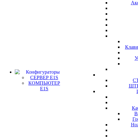
Ак
Клави
У
Конфигураторы
СЕРВЕР E1S
СТ
КОМПЬЮТЕР
ШТК
E1S
Ка
В
Го
Но