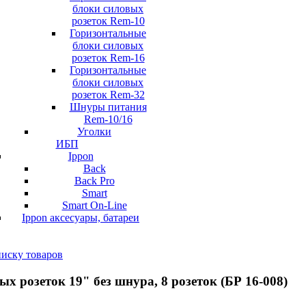
блоки силовых
розеток Rem-10
Горизонтальные
блоки силовых
розеток Rem-16
Горизонтальные
блоки силовых
розеток Rem-32
Шнуры питания
Rem-10/16
Уголки
ИБП
Ippon
Back
Back Pro
Smart
Smart On-Line
Ippon аксесуары, батареи
писку товаров
х розеток 19" без шнура, 8 розеток (БР 16-008)