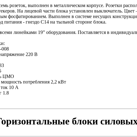
семь розеток, выполнен в металлическом корпусе. Розетки расп
екеров. На лицевой части блока установлен выключатель. Цвет
ым фосфатированием. Выполнен в системе несущих конструкци
д питания - гнездо С14 на тыльной стороне блока.
всеми линейками 19” оборудования. Поставляется в индивидуаль
ки:
-008
напряжение 220 В
83
5
ль ЦМО
мощность потребления 2,2 кВт
ток 10 A
г 1.8
ризонтальные блоки силовых