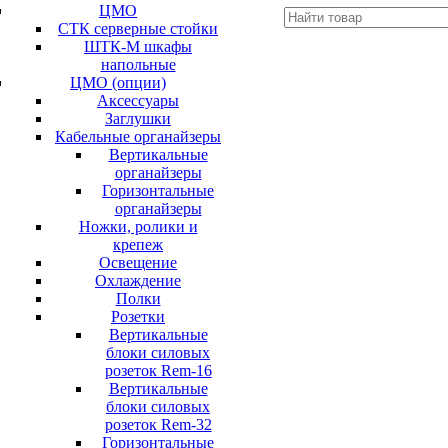
ЦМО
СТК серверные стойки
ШТК-М шкафы
напольные
ЦМО (опции)
Аксессуары
Заглушки
Кабельные органайзеры
Вертикальные
органайзеры
Горизонтальные
органайзеры
Ножки, ролики и
крепеж
Освещение
Охлаждение
Полки
Розетки
Вертикальные
блоки силовых
розеток Rem-16
Вертикальные
блоки силовых
розеток Rem-32
Горизонтальные