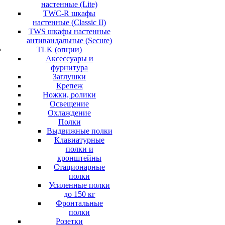
настенные (Lite)
TWC-R шкафы
настенные (Classic II)
TWS шкафы настенные
антивандальные (Secure)
TLK (опции)
Аксессуары и
фурнитура
Заглушки
Крепеж
Ножки, ролики
Освещение
Охлаждение
Полки
Выдвижные полки
Клавиатурные
полки и
кронштейны
Стационарные
полки
Усиленные полки
до 150 кг
Фронтальные
полки
Розетки