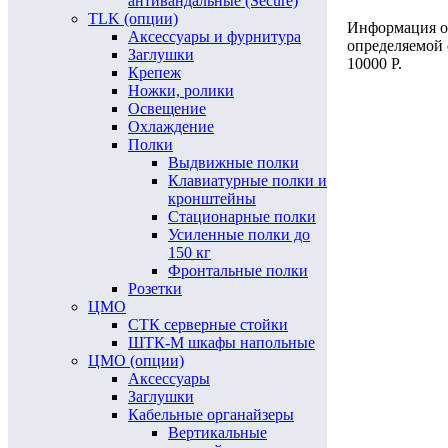
антивандальные (Secure)
TLK (опции)
Информация о 
Аксессуары и фурнитура
определяемой
Заглушки
10000 Р.
Крепеж
Ножки, ролики
Освещение
Охлаждение
Полки
Выдвижные полки
Клавиатурные полки и
кронштейны
Стационарные полки
Усиленные полки до
150 кг
Фронтальные полки
Розетки
ЦМО
СТК серверные стойки
ШТК-М шкафы напольные
ЦМО (опции)
Аксессуары
Заглушки
Кабельные органайзеры
Вертикальные