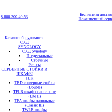
Бесплатная достав
8-800-200-40-53
Пожизненный серв
Каталог оборудования
СХД
SYNOLOGY
СХД Synology
Пьедестальные
Стоечные
Рельсы
СЕРВЕРНЫЕ СТОЙКИ И
ШКАФЫ
TLK
TRD серверные стойки
(Double)
TFI-R шкафы напольные
(Lite II)
TFA шкафы напольные
(Classic III)
TWI-R шкафы