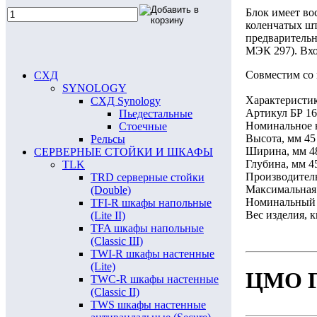
Блок имеет во
коленчатых шт
предварительн
МЭК 297). Вхо
Совместим со 
СХД
SYNOLOGY
Характеристи
СХД Synology
Артикул БР 16
Пьедестальные
Номинальное 
Стоечные
Высота, мм 45
Рельсы
Ширина, мм 4
СЕРВЕРНЫЕ СТОЙКИ И ШКАФЫ
Глубина, мм 4
TLK
Производите
TRD серверные стойки
Максимальная 
(Double)
Номинальный 
TFI-R шкафы напольные
Вес изделия, к
(Lite II)
TFA шкафы напольные
(Classic III)
TWI-R шкафы настенные
(Lite)
ЦМО Го
TWC-R шкафы настенные
(Classic II)
TWS шкафы настенные